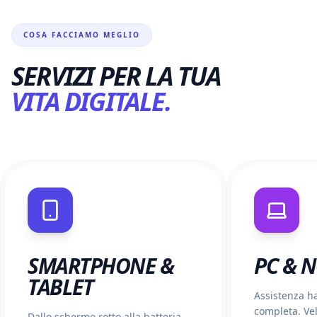
COSA FACCIAMO MEGLIO
SERVIZI PER LA TUA
VITA DIGITALE.
SMARTPHONE &
PC & 
TABLET
Assistenza h
completa. Vel
Dallo schermo rotto alla batteria