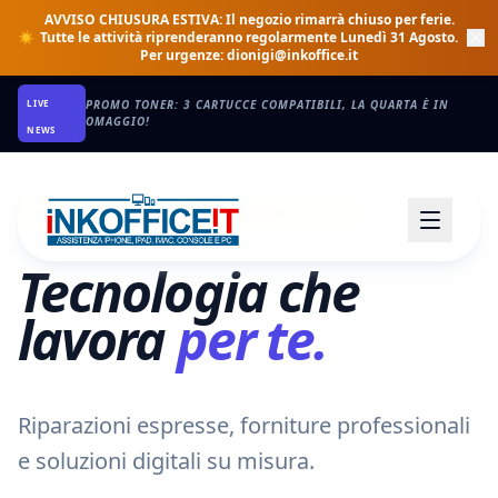
AVVISO CHIUSURA ESTIVA: Il negozio rimarrà chiuso per ferie.
☀️
Tutte le attività riprenderanno regolarmente Lunedì 31 Agosto.
🌴
Per urgenze: dionigi@inkoffice.it
LIVE
SOSTITUZIONE BATTERIA IPHONE IN 30 MINUTI CON GARANZIA
UFFICIALE.
NEWS
CHIUSI PER FERIE • RIAPRIAMO IL 31/08
Tecnologia
che
lavora
per
te.
Riparazioni espresse, forniture professionali
e soluzioni digitali su misura.