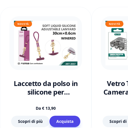
NOVITÀ
NOVITÀ
Vetro
Laccetto da polso in
Camera
silicone per
16 Pr
Smartphone
Da €
13,90
Scopri di più
Acquista
Scopri di