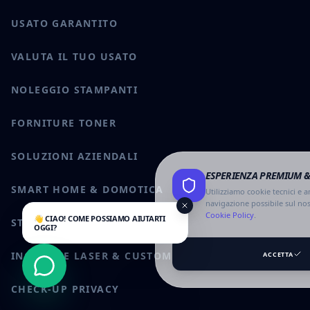
USATO GARANTITO
VALUTA IL TUO USATO
NOLEGGIO STAMPANTI
FORNITURE TONER
SOLUZIONI AZIENDALI
ESPERIENZA PREMIUM &
SMART HOME & DOMOTICA
Utilizziamo cookie tecnici e an
navigazione possibile sul nos
Cookie Policy
.
👋 CIAO! COME POSSIAMO AIUTARTI
STAMPA 3D & PROTOTIPAZIONE
OGGI?
INCISIONE LASER & CUSTOM
ACCETTA
CHATTA CON NOI
CHECK-UP PRIVACY