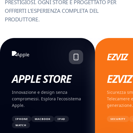
PRESTIGIOSI. OGNI STORE È PROGETTATO PER
OFFRIRTI L'ESPERIENZA COMPLETA DEL
PRODUTTORE.
EZVIZ
APPLE
STORE
EZVIZ
Innovazione e design senza
Sicurezza sma
compromessi. Esplora l'ecosistema
Telecamere e
Apple.
generazione.
IPHONE
MACBOOK
IPAD
SECURITY
WATCH