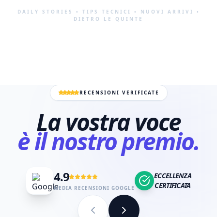
143
Watch
4.2k
Watch
DAILY STORIES • TIPS TECNICI • NUOVI ARRIVI •
DIETRO LE QUINTE
RECENSIONI VERIFICATE
La vostra voce
è il nostro premio.
4.9
ECCELLENZA
CERTIFICATA
MEDIA RECENSIONI GOOGLE