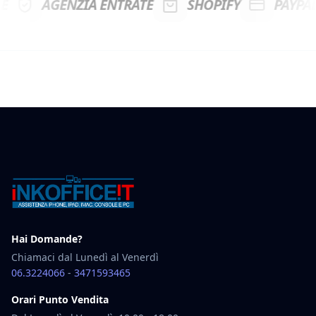
GENZIA ENTRATE
SHOPIFY
PAYPAL
S
Hai Domande?
Chiamaci dal Lunedì al Venerdì
06.3224066
-
3471593465
Orari Punto Vendita