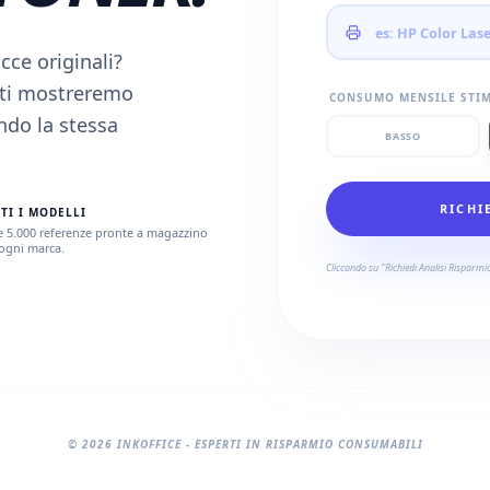
cce originali?
e ti mostreremo
CONSUMO MENSILE STI
do la stessa
BASSO
RICHI
TI I MODELLI
e 5.000 referenze pronte a magazzino
ogni marca.
Cliccando su "Richiedi Analisi Risparmio"
©
2026
INKOFFICE - ESPERTI IN RISPARMIO CONSUMABILI