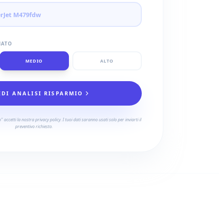
MATO
MEDIO
ALTO
EDI ANALISI RISPARMIO
 accetti la nostra privacy policy. I tuoi dati saranno usati solo per inviarti il
preventivo richiesto.